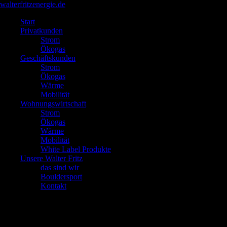
walterfritzenergie.de
Navigation
Start
überspringen
Privatkunden
Strom
Ökogas
Geschäftskunden
Strom
Ökogas
Wärme
Mobilität
Wohnungswirtschaft
Strom
Ökogas
Wärme
Mobilität
White Label Produkte
Unsere Walter Fritz
das sind wir
Bouldersport
Kontakt